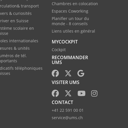
Chambres en colocation
rculation& transport
Espaces Coworking
vers & curiosités
Planifier un tour du
river en Suisse
monde - 8 conseils
stème scolaire en
Liens utiles en général
uisse
oles internationales
MYCOCKPIT
esures & unités
Cockpit
uméros de tél.
RECOMMANDER
mportants
UMS
dicatifs téléphoniques
uisses
VISITER UMS
CONTACT
+41 22 591 00 01
service@ums.ch