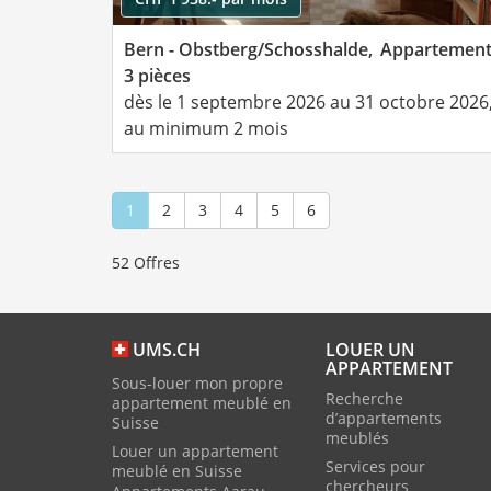
Bern - Obstberg/Schosshalde,
Appartemen
3 pièces
dès le 1 septembre 2026 au 31 octobre 2026
au minimum 2 mois
1
2
3
4
5
6
52 Offres
LOUER UN
UMS.CH
APPARTEMENT
Sous-louer mon propre
Recherche
appartement meublé en
d’appartements
Suisse
meublés
Louer un appartement
Services pour
meublé en Suisse
chercheurs