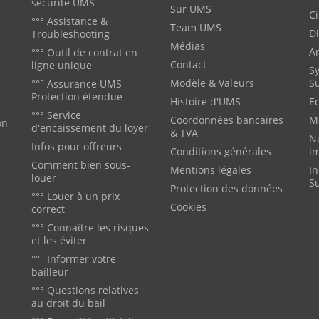
sécurité UMS
Sur UMS
Ci
°°° Assistance &
Team UMS
Di
Troubleshooting
Médias
Ar
°°° Outil de contrat en
Contact
ligne unique
Sy
Modèle & Valeurs
S
°°° Assurance UMS -
Protection étendue
Histoire d'UMS
Ec
°°° Service
Coordonnées bancaires
M
on
d'encaissement du loyer
& TVA
N
Infos pour offreurs
Conditions générales
i
Comment bien sous-
Mentions légales
In
louer
S
Protection des données
°°° Louer à un prix
Cookies
correct
°°° Connaître les risques
et les éviter
°°° Informer votre
bailleur
°°° Questions relatives
au droit du bail