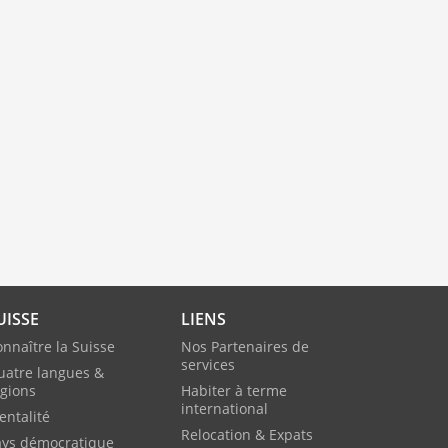
UISSE
LIENS
nnaître la Suisse
Nos Partenaires de
services
uatre langues &
égions
Habiter à terme
international
entalité
Relocation & Expats
ays démocratique