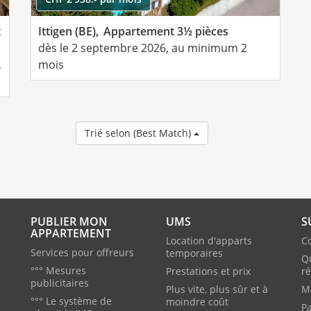
t
Ittigen (BE),
Appartement 3½ pièces
dès le 2 septembre 2026, au minimum 2
,
mois
Trié selon (Best Match)
PUBLIER MON
UMS
S
APPARTEMENT
Location d'apparts
Co
Services pour offreurs
temporaires
Q
°°° Mesures
Prestations et prix
r
publicitaires
Plus vite, plus sûr et à
M
°°° Le système de
moindre coût
P