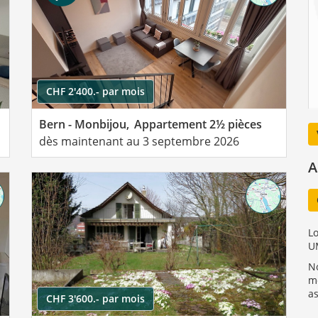
CHF 2'400.- par mois
Bern - Monbijou,
Appartement 2½ pièces
dès maintenant au 3 septembre 2026
A
L
UM
N
me
as
CHF 3'600.- par mois