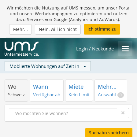
Wir möchten die Nutzung auf UMS messen, um unser Portal
und unsere Werbekampagnen zu optimieren und nutzen
dazu Services von Google (Analytics und AdWords).
Ich stimme zu
Mehr...
Nein, will ich nicht
Login / Neukunde
Möblierte Wohnungen auf Zeit in
Wo
Wann
Miete
Mehr...
Schweiz
Verfügbar ab
Kein Limit
Auswahl
0
Suchabo speichern