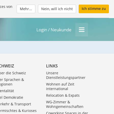
ces von
Ich stimme zu
Mehr...
Nein, will ich nicht
Login / Neukunde
CHWEIZ
LINKS
ber die Schweiz
Unsere
Dienstleistungspartner
ier Sprachen &
egionen
Wohnen auf Zeit
international
ntalität
Relocation & Expats
el Demokratie
WG-Zimmer &
erkehr & Transport
Wohngemeinschaften
ermischtes & Kurioses
Coworking Spaces in der