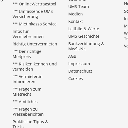
N
°°° Online-Vertragstool
UMS Team
S
°°° Umfassende UMS
Medien
Versicherung
In
Kontakt
°°° Mietinkasso Service
M
Leitbild & Werte
Infos für
W
UMS Geschichte
Vermieter:innen
T
Bankverbindung &
Richtig Untervermieten
V
MwSt-Nr.
°°° Der richtige
AGB
Mietpreis
Impressum
°°° Risiken kennen und
vermeiden
Datenschutz
°°° Vermieter:in
Cookies
informieren
°°° Fragen zum
Mietrecht
°°° Amtliches
°°° Fragen zu
Presseberichten
Praktische Tipps &
Tricks