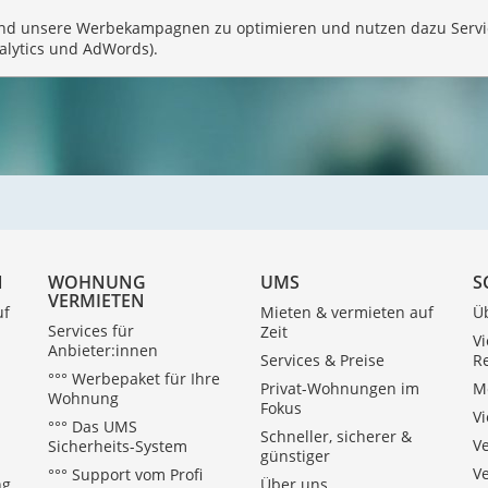
und unsere Werbekampagnen zu optimieren und nutzen dazu Servi
alytics und AdWords).
N
WOHNUNG
UMS
S
VERMIETEN
uf
Mieten & vermieten auf
Ü
Services für
Zeit
V
Anbieter:innen
Services & Preise
R
°°° Werbepaket für Ihre
Privat-Wohnungen im
Me
Wohnung
Fokus
Vi
°°° Das UMS
Schneller, sicherer &
V
Sicherheits-System
günstiger
V
°°° Support vom Profi
ng
Über uns