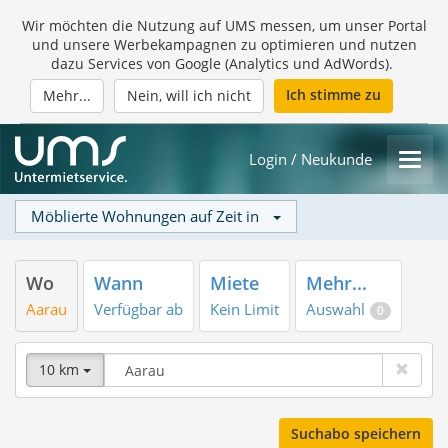
Wir möchten die Nutzung auf UMS messen, um unser Portal
und unsere Werbekampagnen zu optimieren und nutzen
dazu Services von Google (Analytics und AdWords).
Ich stimme zu
Mehr...
Nein, will ich nicht
Login / Neukunde
Möblierte Wohnungen auf Zeit in
Wo
Wann
Miete
Mehr...
Aarau
Verfügbar ab
Kein Limit
Auswahl
0
10 km
Suchabo speichern