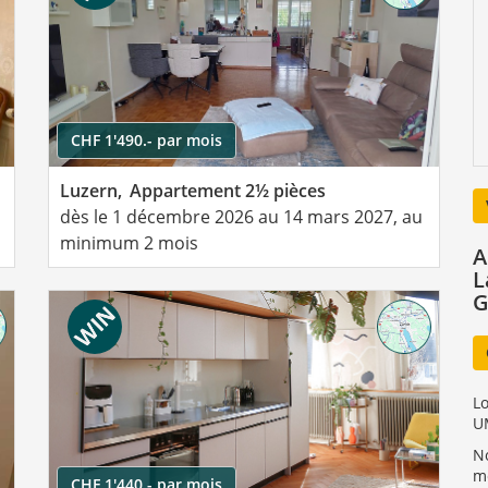
CHF 1'490.- par mois
Luzern,
Appartement 2½ pièces
dès le 1 décembre 2026 au 14 mars 2027, au
s
minimum 2 mois
A
L
G
L
UM
N
me
CHF 1'440.- par mois