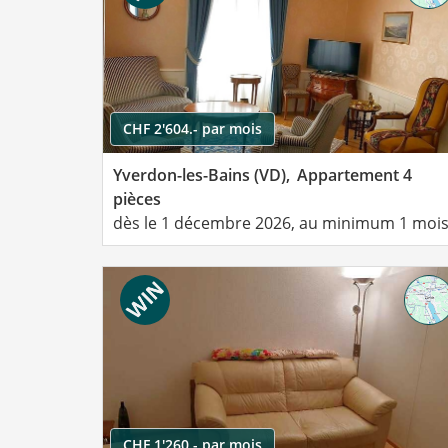
CHF 2'604.- par mois
Yverdon-les-Bains (VD),
Appartement 4
pièces
dès le 1 décembre 2026, au minimum 1 moi
CHF 1'260.- par mois