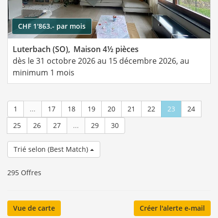
CHF 1'863.- par mois
Luterbach (SO),
Maison 4½ pièces
dès le 31 octobre 2026 au 15 décembre 2026, au
minimum 1 mois
1
...
17
18
19
20
21
22
23
24
25
26
27
...
29
30
Trié selon (Best Match)
295 Offres
Vue de carte
Créer l'alerte e-mail